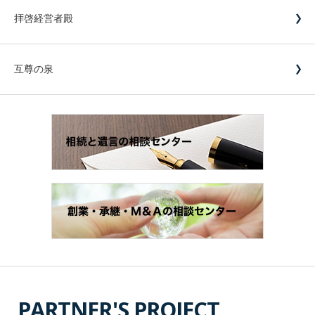
拝啓経営者殿
互尊の泉
PARTNER'S PROJECT