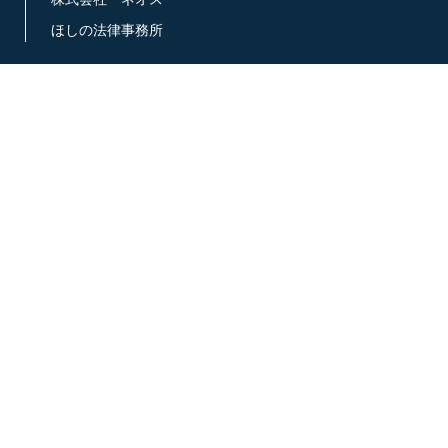
ほしの法律事務所
メンバー会員
税理士法人 近藤まこと事務所
丸山公認会計士事務所
高橋調査設計 株式会社
吉井国際特許事務所
ターナルアンドパートナーズ
株式会社GFN
税理士 相田哲事務所
中小企業診断士 山崎勝雄事務所
パートナーズコンサルティング
IPSコンサルティング
株式会社 エム・エスオフィス