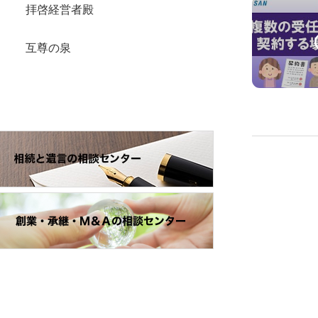
拝啓経営者殿
互尊の泉