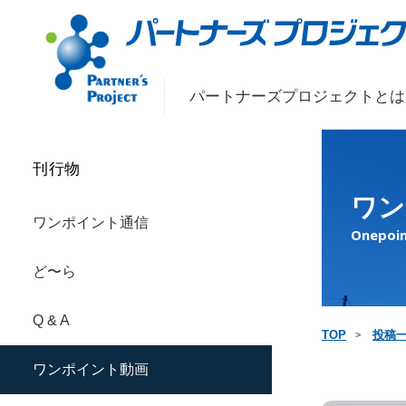
パートナーズプロジェクトとは
刊行物
ワン
ワンポイント通信
Onepoin
ど〜ら
Q & A
TOP
投稿
ワンポイント動画