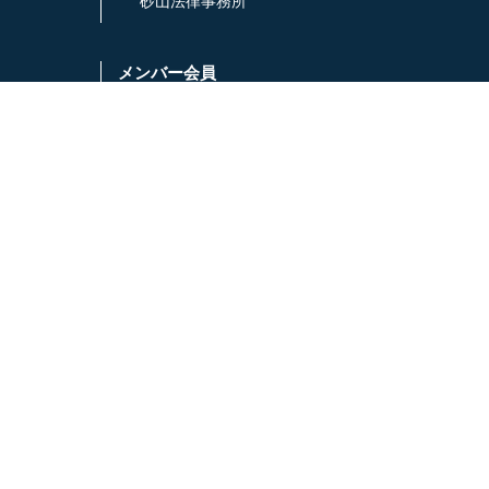
砂山法律事務所
メンバー会員
税理士法人 近藤まこと事務所
丸山
ターナルアンドパートナーズ
株式
パートナーズコンサルティング
IP
コアコンサルティング
HA
都洋社労士事務所
馬場