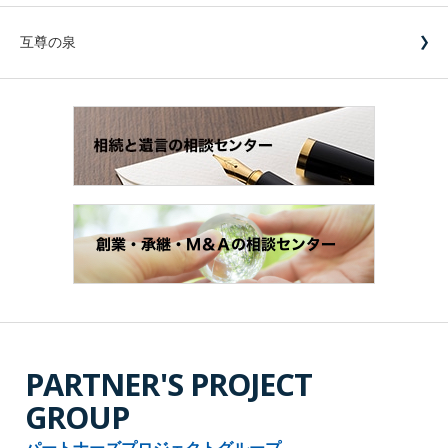
互尊の泉
PARTNER'S PROJECT
GROUP