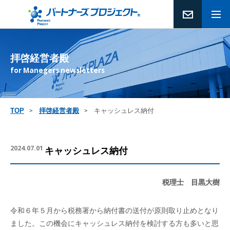
拝啓経営者殿
for Manegers newsletters
TOP
拝啓経営者殿
キャッシュレス納付
2024.07.01
キャッシュレス納付
税理士 目黒大樹
令和６年５月から税務署から納付書の送付が原則取り止めとなり
ました。この機会にキャッシュレス納付を検討する方も多いと思