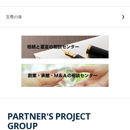
互尊の泉
PARTNER'S PROJECT
GROUP